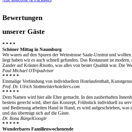
Bewertungen
unserer Gäste
* * * *
Schöner Mittag in Naumburg
Wir waren auf den Spuren der Weinstrasse Saale-Unstrut und wollten j
liegt haben wir es auch schnell gefunden. Das Restaurant ist modern,
Zander auf Kräuter-Risotto, was alles von bester Qualität war. Die W
Paul Michael O
Tripadvisor
* * * * *
Einmalige Verbindung von individuellem Hotelaufenthalt, Kunstgenus
Prof. Dr. Ulrich Stottmeister
hoteliers.com
* * * * *
Dem Namen wird hier alle Ehre gemacht. In den zauberhaften Innenhof
bestens gerecht wird, über das Konzept, Frühstück individuell zu se
und Bedienung arbeiten Hand in Hand, es wird aufgeschrieben, was ein
und das überträgt sich auf die Gäste.
Dr. Ilona Bürgel
Google
* * * * *
Wunderbares Familienwochenende