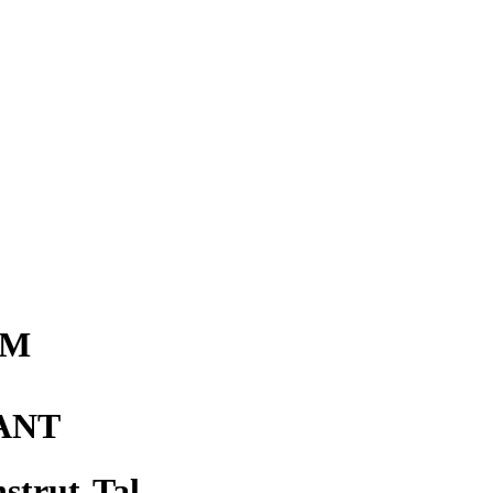
IM
ANT
strut-Tal